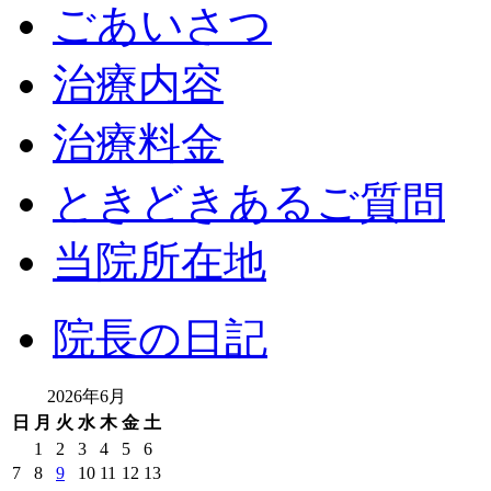
ごあいさつ
治療内容
治療料金
ときどきあるご質問
当院所在地
院長の日記
2026年6月
日
月
火
水
木
金
土
1
2
3
4
5
6
7
8
9
10
11
12
13